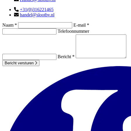
+31(0)316221465
handel@slootbv.nl
Naam *
E-mail *
Telefoonnummer
Bericht *
Bericht versturen