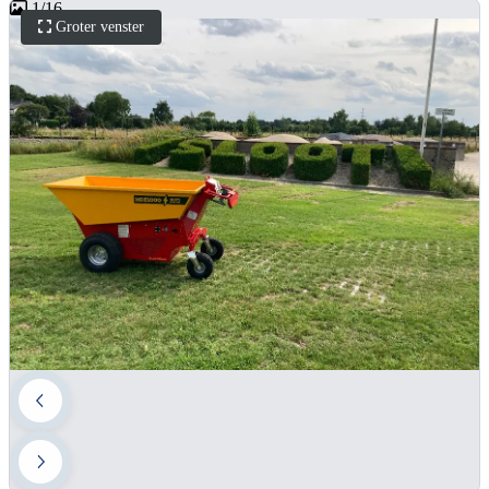
1
/
16
Groter venster