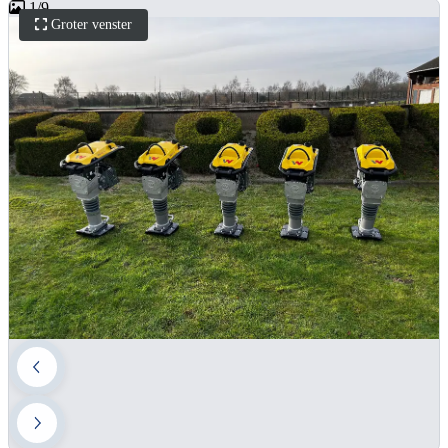
1
/
9
Groter venster